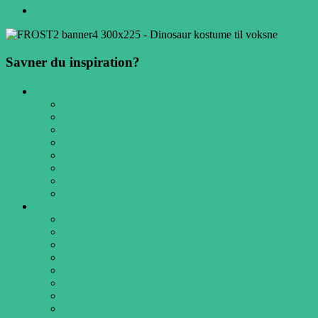
Til Voksne
Savner du inspiration?
Til Babyer
Cirkus
Disney
Dyr
Fastelavn
Jul
Pirater & Sørøvere
Prinsesser
Superhelte
Til Børn
Årtier
Cirkus
Det vilde Vesten
Disney
Dyr
Erhverv / Uniformer
Eventyr
Fastelavn