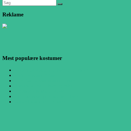
Reklame
Mest populære kostumer
Among Us kostume til børn og teenager
Viking kostume til børn
Sjove fastelavnskostumer til børn
Hundekostume til børn og baby
Dinosaur kostume til voksne
Pippi langstrømpe kostume til børn
Sømand kostume til voksne