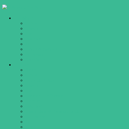
KostumeUniverset
Til Babyer
Cirkus
Disney
kostumer
Dyr
og
Fastelavn
udklædning
Jul
Pirater & Sørøvere
Prinsesser
Superhelte
Til Børn
Årtier
Cirkus
Det vilde Vesten
Disney
Dyr
Erhverv / Uniformer
Eventyr
Fastelavn
Gamle dage & fra andre lande
Halloween
Jul
Kendte