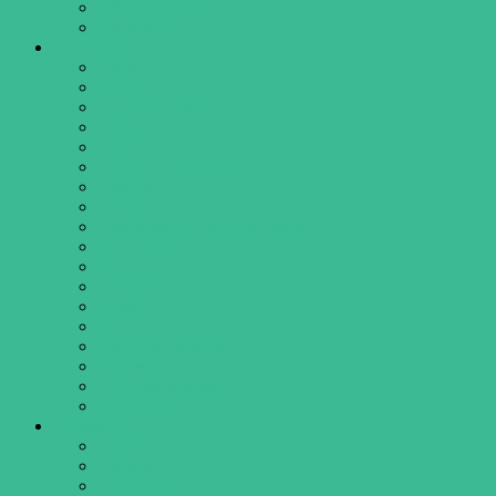
Sidste skoledag
Superhelte
Til Voksne
Årtier
Cirkus
Det vilde Vesten
Disney
Dyr
Erhverv / Uniformer
Eventyr
Fastelavn
Gamle dage & fra andre lande
Halloween
Jul
Karneval
Kendte
Par
Pirater & Sørøvere
Prinsesser
Religiøse kostumer
Superhelte
Anledning
Fastelavn
Festival
Halloween