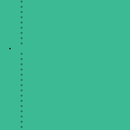
Gamle dage & fra andre lande
Halloween
Jul
Kendte
Par
Pirater & Sørøvere
Prinsesser
Religiøse kostumer
Superhelte
Til Teens
Årtier
Cirkus
Det vilde Vesten
Disney
Dyr
Erhverv / Uniformer
Eventyr
Fastelavn
Gamle dage & fra andre lande
Halloween
Kendte
Par
Pirater & Sørøvere
Prinsesser
Religiøse kostumer