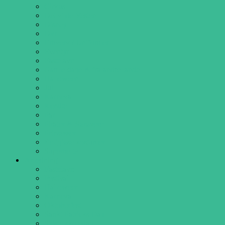
Cirkus
Det vilde Vesten
Disney
Dyr
Erhverv / Uniformer
Eventyr
Fastelavn
Gamle dage & fra andre lande
Halloween
Jul
Karneval
Kendte
Par
Pirater & Sørøvere
Prinsesser
Religiøse kostumer
Superhelte
Anledning
Fastelavn
Festival
Halloween
Karneval
Oktoberfest
Sankt Patricks Day
Sidste skoledag