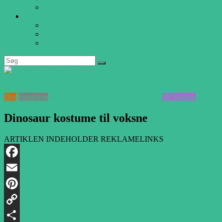
Temafest
Om / Kontakt
Om
Kontakt os
Brug af siden
Dyr
Fastelavn
Karneval
Sidste skoledag
Til Teens
Til Voksne
Dinosaur kostume til voksne
ARTIKLEN INDEHOLDER REKLAMELINKS
Facebook
Email
Pinterest
Copy