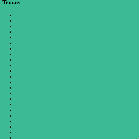
Temaer
Årtier
Cirkus
Det vilde Vesten
Disney
Dyr
Erhverv / Uniformer
Eventyr
Fastelavn
Gamle dage & fra andre lande
Halloween
Jul
Karneval
Kendte
Oktoberfest
Par
Pirater & Sørøvere
Prinsesser
Religiøse kostumer
Sidste skoledag
Superhelte
Til Babyer
Til Børn
Til Teens