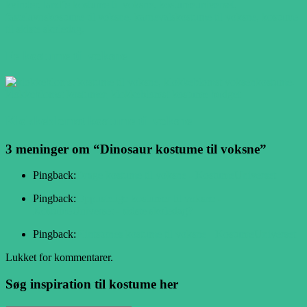
Fe kostume til voksne
Klokkeblomst kostume til voksne
3 meninger om “
Dinosaur kostume til voksne
”
Pingback:
Drage kostume til voksne - KostumeUniverset
Pingback:
Oppustelige kostumer til voksne -
KostumeUniverset - sidste skoledag?
Pingback:
Flintstones kostume til voksne - KostumeUniverset
Lukket for kommentarer.
Søg inspiration til kostume her