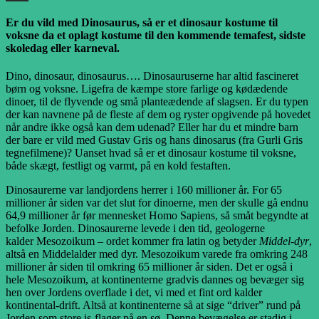
Link
Del
Er du vild med Dinosaurus, så er et dinosaur kostume til
voksne da et oplagt kostume til den kommende temafest, sidste
skoledag eller karneval.
Dino, dinosaur, dinosaurus…. Dinosauruserne har altid fascineret
børn og voksne. Ligefra de kæmpe store farlige og kødædende
dinoer, til de flyvende og små planteædende af slagsen. Er du typen
der kan navnene på de fleste af dem og ryster opgivende på hovedet
når andre ikke også kan dem udenad? Eller har du et mindre barn
der bare er vild med Gustav Gris og hans dinosarus (fra Gurli Gris
tegnefilmene)? Uanset hvad så er et dinosaur kostume til voksne,
både skægt, festligt og varmt, på en kold festaften.
Dinosaurerne var landjordens herrer i 160 millioner år. For 65
millioner år siden var det slut for dinoerne, men der skulle gå endnu
64,9 millioner år før mennesket Homo Sapiens, så småt begyndte at
befolke Jorden. Dinosaurerne levede i den tid, geologerne
kalder Mesozoikum – ordet kommer fra latin og betyder
Middel-dyr
,
altså en Middelalder med dyr. Mesozoikum varede fra omkring 248
millioner år siden til omkring 65 millioner år siden. Det er også i
hele Mesozoikum, at kontinenterne gradvis dannes og bevæger sig
hen over Jordens overflade i det, vi med et fint ord kalder
kontinental-drift. Altså at kontinenterne så at sige “driver” rund på
Jorden som store is-flager på en sø. Denne bevægelse er stadig i