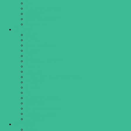
Par
Pirater & Sørøvere
Prinsesser
Religiøse kostumer
Superhelte
Til Teens
Årtier
Cirkus
Det vilde Vesten
Disney
Dyr
Erhverv / Uniformer
Eventyr
Fastelavn
Gamle dage & fra andre lande
Halloween
Kendte
Par
Pirater & Sørøvere
Prinsesser
Religiøse kostumer
Sidste skoledag
Superhelte
Til Voksne
Årtier